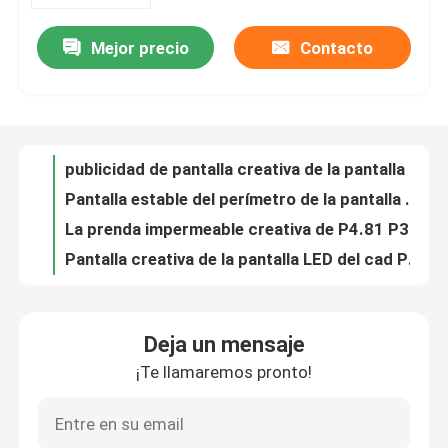
Mejor precio
Contacto
publicidad de pantalla creativa de la pantalla LED P2.064 de 2.604m m 50W al aire libre
Sobre nosotros
Pantalla estable del perímetro de la pantalla LED P4.81 P3.91 LED del perímetro del estadio
La prenda impermeable creativa de P4.81 P3.91 llevó el alquiler de la exhibición luminescente
Tour por la fábrica
Pantalla creativa de la pantalla LED del cad P3.91 para hacer publicidad de brillo al aire libre
Pantalla 1RGB P4.81 P3.91 P2.064 P1.875 de la pantalla LED de EDA Colorful Creative
Control de calidad
Pantalla brillante inconsútil cad de la pantalla interior LED de la publicidad LED de SMD 1921
Echada del pixel de la pantalla 4.81m m 3.91m m del fondo de etapa 1R1G1B LED
Contáctenos
Echada interior al aire libre creativa 3.91m m del pixel de la pantalla llevada de P3.91 P2.064 4.81m m
Pantalla creativa de la pantalla SMD1921 HD de la pantalla LED de P4.81 P1.875 SMD
Noticias
Pantalla creativa flexible a prueba de polvo P2.064 P1.875 de la pantalla LED
Deja un mensaje
Pantalla creativa impermeable de alquiler P4.81 colorido de la pantalla LED
¡Te llamaremos pronto!
Casos
El cad curvó a la FCC flexible del módulo 250*250m m de la pantalla LED de la pantalla P4.81 del LED
Pantalla al aire libre ROHS de la pantalla LED de la llanura de la publicidad creativa LED de la pantalla P4.81
Exhibición llevada de alquiler
P4.81 P3.91 P2.064 P1.875 curvó la pantalla LED flexible RoHS al aire libre