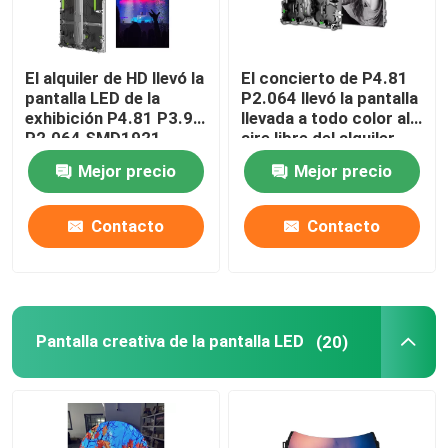
Baldosas de la pantalla del LED
El alquiler de HD llevó la
El concierto de P4.81
pantalla LED de la
P2.064 llevó la pantalla
Pantalla del espejo LED
exhibición P4.81 P3.91
llevada a todo color al
P2.064 SMD1921
aire libre del alquiler
1R1G1B de la pantalla
Mejor precio
Mejor precio
Pared de video LED para interiores
Contacto
Contacto
Pantalla LED del ojo desnudo 3D
Pantalla creativa de la pantalla LED
(20)