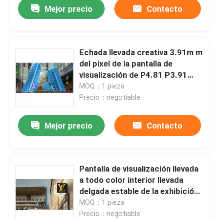
Mejor precio
Contacto
Echada llevada creativa 3.91m m
del pixel de la pantalla de
visualización de P4.81 P3.91
4.81m m
MOQ：1 pieza
Precio：negotiable
Mejor precio
Contacto
Hogar
Pantalla de visualización llevada
a todo color interior llevada
Productos
delgada estable de la exhibición
P4.81 P3.91 P1.875
MOQ：1 pieza
Precio：negotiable
Vídeos