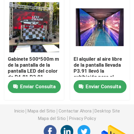
Pantalla creativa de la pantalla LED
Pantalla al aire libre de la pantalla LED
Pantalla del estadio LED
Gabinete 500*500m m
El alquiler al aire libre
de la pantalla de la
de la pantalla llevada
pantalla LED del color
P3.91 llevó la
Pantalla de la pantalla LED de la etapa
de P4.81 P3.91
exhibición para el
P2.064 SMD 2121
fondo ISO9001 del
Enviar Consulta
Enviar Consulta
concierto
pantalla led de interior
Pantalla curvada del LED
Inicio
Mapa del Sitio
Contactar Ahora
Desktop Site
Mapa del Sitio
Privacy Policy
Módulos de la pantalla del LED