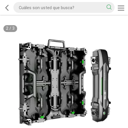
2
/
3