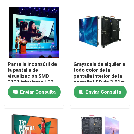
Sobre nosotros
Tour por la fábrica
Control de calidad
Pantalla inconsútil de
Grayscale de alquiler a
la pantalla de
todo color de la
Contáctenos
visualización SMD
pantalla interior de la
2121 interiores LED
pantalla LED de 3.91m
de la pared de P4.81
m P3.91 SMD
Enviar Consulta
Enviar Consulta
Noticias
P3.91 LED
Casos
Exhibición llevada de alquiler