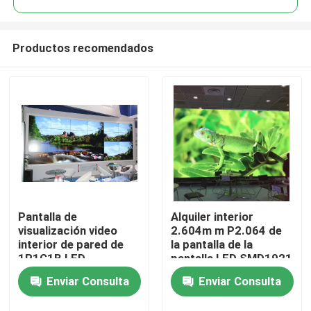
Productos recomendados
Pantalla de
Alquiler interior
Hogar
visualización video
2.604m m P2.064 de
interior de pared de
la pantalla de la
1R1G1B LED
pantalla LED SMD1921
Productos
SMD2727 a todo color
para la familia
Enviar Consulta
Enviar Consulta
3m m
Vídeos