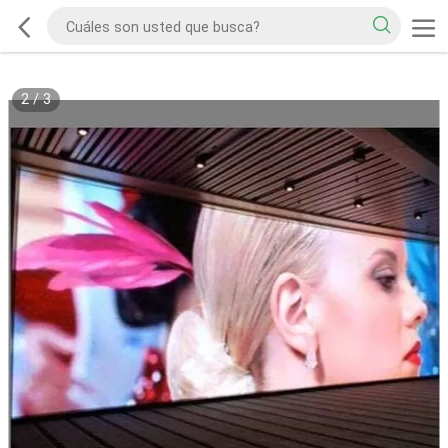
2
/
3