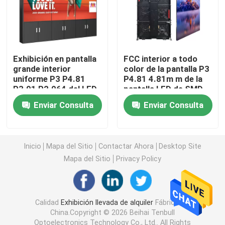
Pantalla creativa de la pantalla LED
Pantalla al aire libre de la pantalla LED
Exhibición en pantalla
FCC interior a todo
grande interior
color de la pantalla P3
uniforme P3 P4.81
P4.81 4.81m m de la
P3.91 P2.064 del LED
pantalla LED de SMD
Pantalla del estadio LED
Enviar Consulta
Enviar Consulta
Pantalla de la pantalla LED de la etapa
Inicio
Mapa del Sitio
Contactar Ahora
Desktop Site
pantalla led de interior
Mapa del Sitio
Privacy Policy
Pantalla curvada del LED
Calidad
Exhibición llevada de alquiler
Fábrica De
China.Copyright © 2026 Beihai Tenbull
Módulos de la pantalla del LED
Optoelectronics Technology Co., Ltd.. All Rights