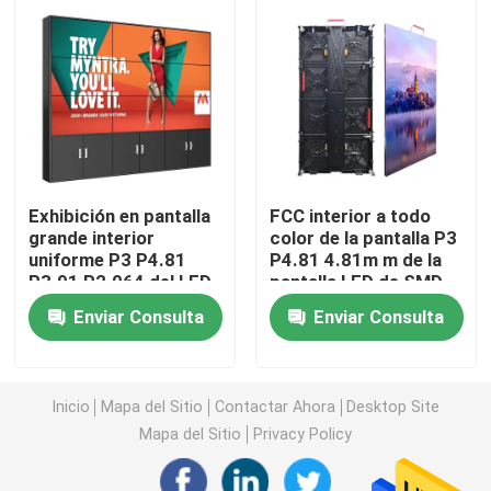
Pantalla creativa de la pantalla LED
Pantalla al aire libre de la pantalla LED
Pantalla del estadio LED
Exhibición en pantalla
FCC interior a todo
grande interior
color de la pantalla P3
uniforme P3 P4.81
P4.81 4.81m m de la
Pantalla de la pantalla LED de la etapa
P3.91 P2.064 del LED
pantalla LED de SMD
Enviar Consulta
Enviar Consulta
pantalla led de interior
Pantalla curvada del LED
Inicio
Mapa del Sitio
Contactar Ahora
Desktop Site
Mapa del Sitio
Privacy Policy
Módulos de la pantalla del LED