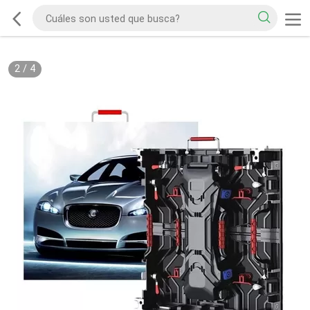
2
/
4