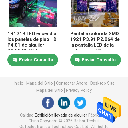
Pantalla creativa de la pantalla LED
Pantalla al aire libre de la pantalla LED
1R1G1B LED encendió
Pantalla colorida SMD
los paneles de piso HD
1921 P3.91 P2.064 de
P4.81 de alquiler
la pantalla LED de la
P3.91 P2.064
baldosa de HD
Pantalla del estadio LED
Enviar Consulta
Enviar Consulta
Pantalla de la pantalla LED de la etapa
Inicio
Mapa del Sitio
Contactar Ahora
Desktop Site
pantalla led de interior
Mapa del Sitio
Privacy Policy
Pantalla curvada del LED
Calidad
Exhibición llevada de alquiler
Fábrica De
China.Copyright © 2026 Beihai Tenbull
Módulos de la pantalla del LED
Optoelectronics Technology Co., Ltd.. All Rights