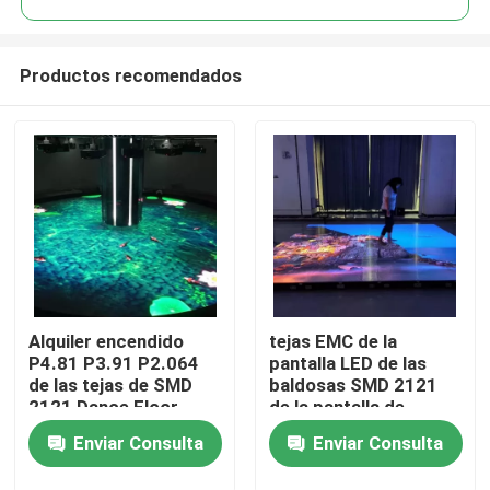
Productos recomendados
Alquiler encendido
tejas EMC de la
Hogar
P4.81 P3.91 P2.064
pantalla LED de las
de las tejas de SMD
baldosas SMD 2121
2121 Dance Floor
de la pantalla de
Productos
4.81m m LED
Enviar Consulta
Enviar Consulta
Vídeos