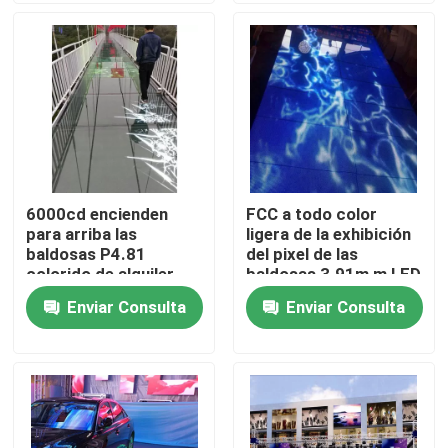
Sobre nosotros
Tour por la fábrica
Control de calidad
6000cd encienden
FCC a todo color
para arriba las
ligera de la exhibición
Contáctenos
baldosas P4.81
del pixel de las
colorido de alquiler
baldosas 3.91m m LED
P3.91 ROHS de la
de la pantalla del LED
Enviar Consulta
Enviar Consulta
Noticias
pantalla del LED
Casos
Exhibición llevada de alquiler