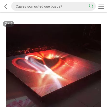
2
/
4