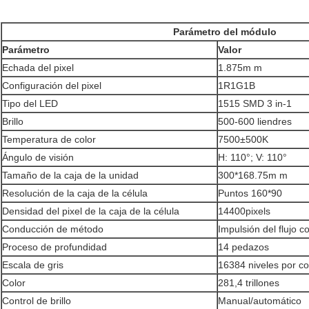
Parámetro del módulo
Parámetro
Valor
Echada del pixel
1.875m m
Configuración del pixel
1R1G1B
Tipo del LED
1515 SMD 3 in-1
Brillo
500-600 liendres
Temperatura de color
7500±500K
Ángulo de visión
H: 110°; V: 110°
Tamaño de la caja de la unidad
300*168.75m m
Resolución de la caja de la célula
Puntos 160*90
Densidad del pixel de la caja de la célula
14400pixels
Conducción de método
Impulsión del flujo c
Proceso de profundidad
14 pedazos
Escala de gris
16384 niveles por co
Color
281,4 trillones
Control de brillo
Manual/automático