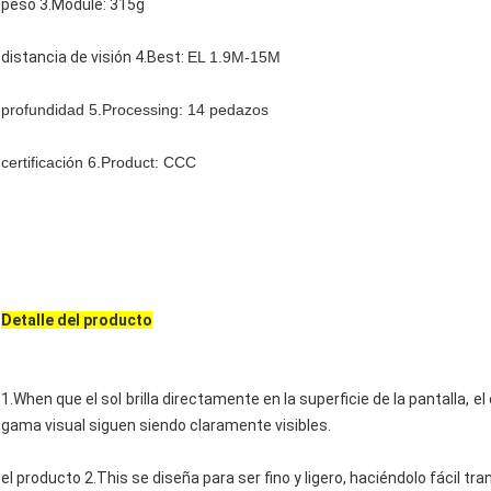
peso 3.Module: 315g
distancia de visión 4.Best:
EL 1.9M-15M
profundidad 5.Processing: 14 pedazos
certificación 6.Product: CCC
Detalle del producto
1.When que el sol brilla directamente en la superficie de la pantalla, el
gama visual siguen siendo claramente visibles.
el producto 2.This se diseña para ser fino y ligero, haciéndolo fácil tra