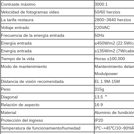
Contraste máximo
3000:1
Velocidad de fotogramas video
50/60 herzios
La tarifa restaura
2800~3840 herzios
Voltaje entrado
220VAC
Frecuencia de la energía entrada
50Hz
Energía entrada
≤450W/m2 (22.5W/ca
Energía entrada
≤135W/m2 (7W/cabin
Tiempo de la vida
Horas ≥100,000
Modo de mantenimiento
Mantenimiento delant
Modulpower
Distancia de visión recomendada
EL 1.9M-15M
Peso
315g
Diagonal
13,5〞
Relación de aspecto
16:9
Material
Aluminio de fundició
Protección del ingreso
IP20
Temperatura de funcionamiento/humedad
0℃~+45℃/10~90%