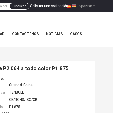
Solicitar una cotización
|
Spanish
Búsqueda
DAD
CONTÁCTENOS
NOTICIAS
CASOS
e P2.064 a todo color P1.875
to:
Guangxi, China
rca:
TENBULL
CE/ROHS/ISO/CB
o:
P1.875