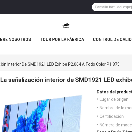
BRE NOSOTROS
TOUR POR LA FÁBRICA
CONTROL DE CALI
ción Interior De SMD1921 LED Exhibe P2.064 A Todo Color P1.875
La señalización interior de SMD1921 LED exhib
Datos del produc
Lugar de origen:
Nombre de la ma
Certificación:
Número de model