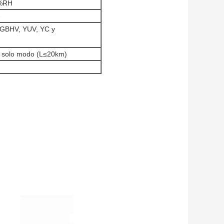
%RH
e
RGBHV, YUV, YC y
el solo modo (L≤20km)