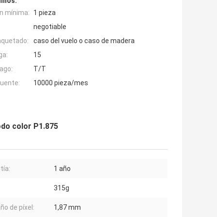
inos:
n mínima:
1 pieza
negotiable
aquetado:
caso del vuelo o caso de madera
ga:
15
ago:
T/T
fuente:
10000 pieza/mes
odo color P1.875
tía:
1 año
315g
o de píxel:
1,87 mm