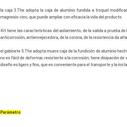
la caja 3.The adopta la caja de aluminio fundida a troquel modificad
magnesio-cinc, que puede ampliar con eficacia la vida del producto.
4.It tiene las características del aislamiento, de la salida a prueba d
anticorrosión, antienvejecedora, de la corona, de la resistencia da alt
el gabinete 5.The adopta muere caja de la fundición de aluminio hecha
no es fácil de deformar, resistente a la corrosión, tiene disipación de c
diseño es ligero y fino, que es conveniente para el transporte y la insta
Parámetro