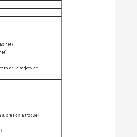
binet)
et)
ero de la tarjeta de
n a presión a troquel
RH