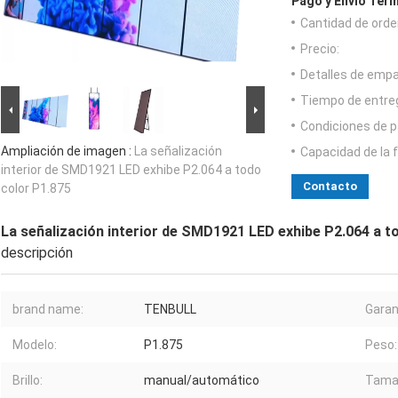
Pago y Envío Térm
Cantidad de orde
Precio:
Detalles de emp
Tiempo de entre
Condiciones de p
Ampliación de imagen :
La señalización
Capacidad de la 
interior de SMD1921 LED exhibe P2.064 a todo
Contacto
color P1.875
La señalización interior de SMD1921 LED exhibe P2.064 a t
descripción
brand name:
TENBULL
Garan
Modelo:
P1.875
Peso:
Brillo:
manual/automático
Tamañ