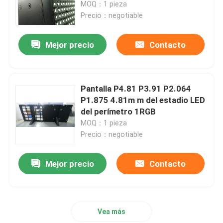
estadio
MOQ：1 pieza
Precio：negotiable
Mejor precio
Contacto
Pantalla P4.81 P3.91 P2.064
P1.875 4.81m m del estadio LED
del perímetro 1RGB
MOQ：1 pieza
Precio：negotiable
Hogar
Mejor precio
Contacto
Productos
Vea más
Vídeos