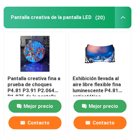
Baldosas de la pantalla del LED
Pantalla creativa de la pantalla LED
(20)
Pantalla del espejo LED
Pared de video LED para interiores
Pantalla LED del ojo desnudo 3D
Pantalla creativa fina a
Exhibición llevada al
prueba de choques
aire libre flexible fina
P4.81 P3.91 P2.064
luminescente P4.81
P1.875 de la pantalla
antiestático
LED
Mejor precio
Mejor precio
Contacto
Contacto