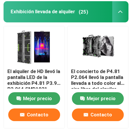
Exhibición llevada de alquiler
(25)
Pantalla creativa de la pantalla LED
Pantalla al aire libre de la pantalla LED
Pantalla del estadio LED
El alquiler de HD llevó la
El concierto de P4.81
Pantalla de la pantalla LED de la etapa
pantalla LED de la
P2.064 llevó la pantalla
exhibición P4.81 P3.91
llevada a todo color al
P2.064 SMD1921
aire libre del alquiler
pantalla led de interior
1R1G1B de la pantalla
Mejor precio
Mejor precio
Pantalla curvada del LED
Contacto
Contacto
Módulos de la pantalla del LED