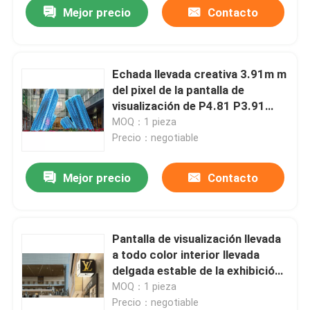
Mejor precio
Contacto
Echada llevada creativa 3.91m m
del pixel de la pantalla de
visualización de P4.81 P3.91
4.81m m
MOQ：1 pieza
Precio：negotiable
Mejor precio
Contacto
Hogar
Pantalla de visualización llevada
a todo color interior llevada
Productos
delgada estable de la exhibición
P4.81 P3.91 P1.875
MOQ：1 pieza
Precio：negotiable
Vídeos