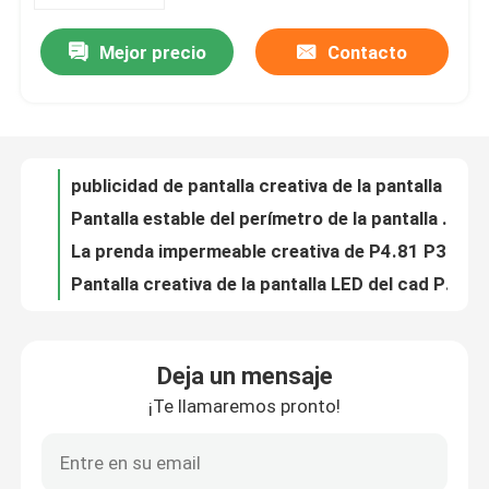
Mejor precio
Contacto
publicidad de pantalla creativa de la pantalla LED P2.064 de 2.604m m 50W al aire libre
Sobre nosotros
Pantalla estable del perímetro de la pantalla LED P4.81 P3.91 LED del perímetro del estadio
La prenda impermeable creativa de P4.81 P3.91 llevó el alquiler de la exhibición luminescente
Tour por la fábrica
Pantalla creativa de la pantalla LED del cad P3.91 para hacer publicidad de brillo al aire libre
Pantalla 1RGB P4.81 P3.91 P2.064 P1.875 de la pantalla LED de EDA Colorful Creative
Control de calidad
Pantalla brillante inconsútil cad de la pantalla interior LED de la publicidad LED de SMD 1921
Echada del pixel de la pantalla 4.81m m 3.91m m del fondo de etapa 1R1G1B LED
Contáctenos
Echada interior al aire libre creativa 3.91m m del pixel de la pantalla llevada de P3.91 P2.064 4.81m m
Pantalla creativa de la pantalla SMD1921 HD de la pantalla LED de P4.81 P1.875 SMD
Noticias
Pantalla creativa flexible a prueba de polvo P2.064 P1.875 de la pantalla LED
Deja un mensaje
Pantalla creativa impermeable de alquiler P4.81 colorido de la pantalla LED
¡Te llamaremos pronto!
Casos
El cad curvó a la FCC flexible del módulo 250*250m m de la pantalla LED de la pantalla P4.81 del LED
Pantalla al aire libre ROHS de la pantalla LED de la llanura de la publicidad creativa LED de la pantalla P4.81
Exhibición llevada de alquiler
P4.81 P3.91 P2.064 P1.875 curvó la pantalla LED flexible RoHS al aire libre