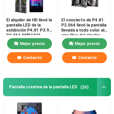
Baldosas de la pantalla del LED
El alquiler de HD llevó la
El concierto de P4.81
pantalla LED de la
P2.064 llevó la pantalla
Pantalla del espejo LED
exhibición P4.81 P3.91
llevada a todo color al
P2.064 SMD1921
aire libre del alquiler
1R1G1B de la pantalla
Mejor precio
Mejor precio
Pared de video LED para interiores
Contacto
Contacto
Pantalla LED del ojo desnudo 3D
Pantalla creativa de la pantalla LED
(20)