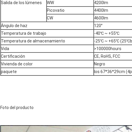
Salida de los lúmenes
WW
4200lm
Picovatio
4400lm
CW
4600lm
Ángulo de haz
120°
Temperatura de trabajo
-40℃ ~ +55℃
Temperatura de almacenamiento
-25℃ ~ +65℃ (25℃b
Vida
>100000hours
Certificación
CE, RoHS, FCC
Vivienda de color
Negro
paquete
los 67*36*29cm (4p
Foto del producto