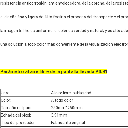
resistencia anticorrosión, antienvejecedora, de la corona, de la resist
el diseño fino y ligero de 4.Its facilita el proceso del transporte y el pr
la imagen 5.The es uniforme, el color es verdad y natural, y es alto ade
una solución a todo color más conveniente de la visualización electr
Parámetro al aire libre de la pantalla llevada P3.91
Uso:
Al aire libre, publicidad
Color:
A todo color
Tamaño del panel:
250mm*250m m
Echada del pixel:
3.91m m
Tipo del proveedor:
Fabricante original