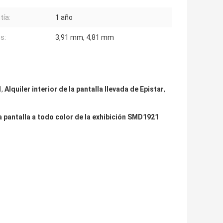
tía:
1 año
s:
3,91 mm, 4,81 mm
1
,
Alquiler interior de la pantalla llevada de Epistar
,
la pantalla a todo color de la exhibición SMD1921