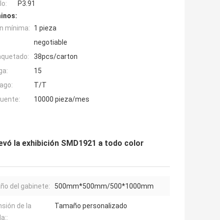
o:
P3.91
inos:
n mínima:
1 pieza
negotiable
aquetado:
38pcs/carton
ga:
15
ago:
T/T
fuente:
10000 pieza/mes
llevó la exhibición SMD1921 a todo color
o del gabinete:
500mm*500mm/500*1000mm
sión de la
Tamaño personalizado
a::