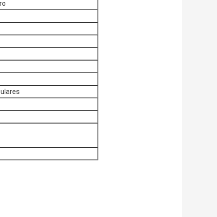
ro
culares