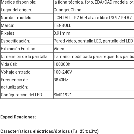
Medios disponible:
la ficha técnica, foto, EDA/CAD modela, ot
Lugar del origen:
Guangxi, China
Number modelo:
LIGHTALL- P2.604 al aire libre P3.97 P4.87
Marca:
TENBULL
Pixeles:
3.91m m
Especificación:
Pared video, pantalla LED, pantalla del LED
Exhibición Fuction:
Vídeo
Dimensión de la pantalla:
Tamaño modificado para requisitos parti
Vida útil:
100000h
Voltaje entrado:
100-240V
Frecuencia de
3840Hz
actualización:
Configuración del LED:
SMD1921
Especificaciones:
Características eléctricas/ópticas (Ta=25℃±3℃)