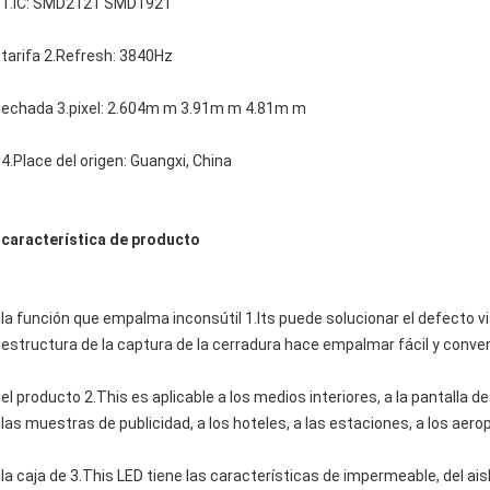
1.IC: SMD2121 SMD1921
tarifa 2.Refresh: 3840Hz
echada 3.pixel: 2.604m m 3.91m m 4.81m m
4.Place del origen: Guangxi, China
característica de producto
la función que empalma inconsútil 1.Its puede solucionar el defecto v
estructura de la captura de la cerradura hace empalmar fácil y conve
el producto 2.This es aplicable a los medios interiores, a la pantalla d
las muestras de publicidad, a los hoteles, a las estaciones, a los aero
la caja de 3.This LED tiene las características de impermeable, del aisl