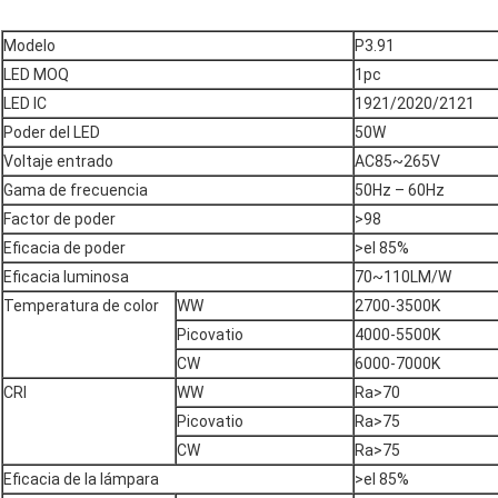
Modelo
P3.91
LED MOQ
1pc
LED IC
1921/2020/2121
Poder del LED
50W
Voltaje entrado
AC85~265V
Gama de frecuencia
50Hz – 60Hz
Factor de poder
>98
Eficacia de poder
>el 85%
Eficacia luminosa
70~110LM/W
Temperatura de color
WW
2700-3500K
Picovatio
4000-5500K
CW
6000-7000K
CRI
WW
Ra>70
Picovatio
Ra>75
CW
Ra>75
Eficacia de la lámpara
>el 85%