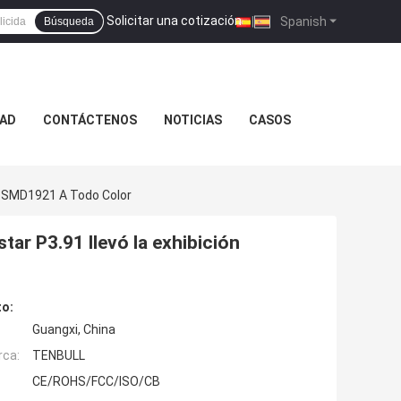
Solicitar una cotización
|
Spanish
Búsqueda
DAD
CONTÁCTENOS
NOTICIAS
CASOS
ión SMD1921 A Todo Color
star P3.91 llevó la exhibición
to:
Guangxi, China
rca:
TENBULL
CE/ROHS/FCC/ISO/CB